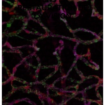
RESTAURATION DE
LA VISION
Le glaucome est l’une des principales
causes de cécité irréversible,
touchant plus de 80 millions de
personnes dans le monde. Cette
maladie complexe endommage
progressivement les cellules
ganglionnaires de la rétine, les
neurones responsables de la
transmission de l’information visuelle
de l’œil au cerveau, et les traitements
actuels ne parviennent souvent pas à
enrayer la perte de vision.