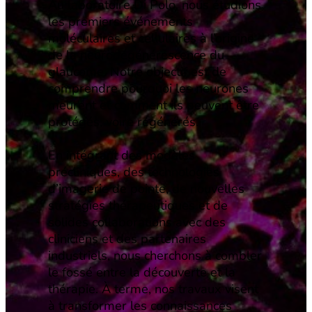
Au laboratoire Di Polo, nous étudions
les premiers événements
moléculaires et cellulaires à l’origine
de la neurodégénérescence du
glaucome. Notre objectif est de
comprendre pourquoi les neurones
meurent et comment ils peuvent être
protégés, voire régénérés.
En intégrant des modèles
précliniques, des technologies
d’imagerie de pointe, de nouvelles
stratégies thérapeutiques et de
solides collaborations avec des
cliniciens et des partenaires
industriels, nous cherchons à combler
le fossé entre la découverte et la
thérapie. À terme, nos travaux visent
à transformer les connaissances