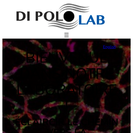
English
BIENVENUE
DANS NOTRE
LABORATOIRE
!
ÉCLAIRCIR LE CHEMIN
VERS LA